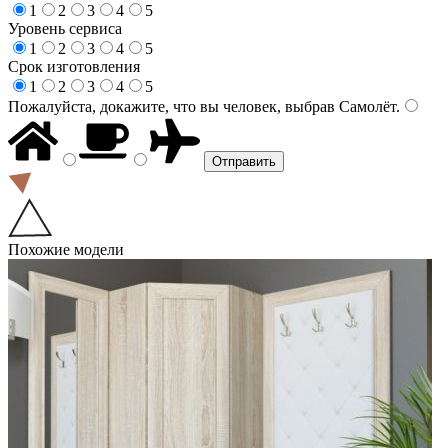
1
2
3
4
5
Уровень сервиса
1
2
3
4
5
Срок изготовления
1
2
3
4
5
Пожалуйста, докажите, что вы человек, выбрав
Самолёт
.
Похожие модели