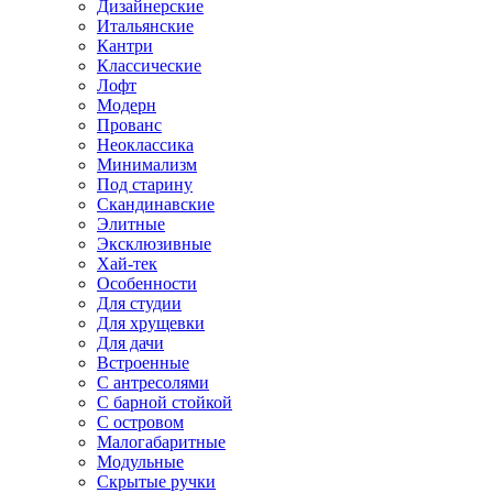
Дизайнерские
Итальянские
Кантри
Классические
Лофт
Модерн
Прованс
Неоклассика
Минимализм
Под старину
Скандинавские
Элитные
Эксклюзивные
Хай-тек
Особенности
Для студии
Для хрущевки
Для дачи
Встроенные
С антресолями
С барной стойкой
С островом
Малогабаритные
Модульные
Скрытые ручки