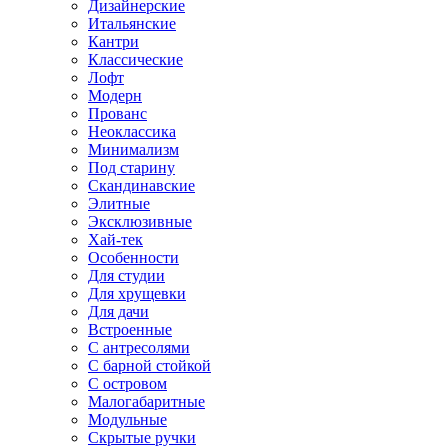
Дизайнерские
Итальянские
Кантри
Классические
Лофт
Модерн
Прованс
Неоклассика
Минимализм
Под старину
Скандинавские
Элитные
Эксклюзивные
Хай-тек
Особенности
Для студии
Для хрущевки
Для дачи
Встроенные
С антресолями
С барной стойкой
С островом
Малогабаритные
Модульные
Скрытые ручки