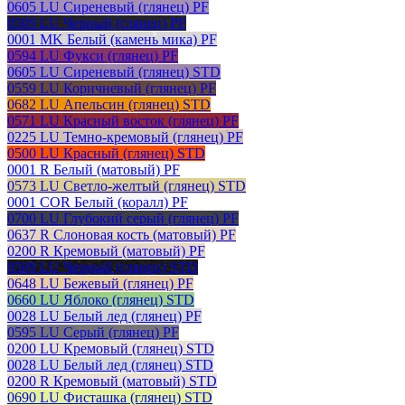
0605 LU Сиреневый (глянец) PF
0509 LU Черный (глянец) PF
0001 MK Белый (камень мика) PF
0594 LU Фукси (глянец) PF
0605 LU Сиреневый (глянец) STD
0559 LU Коричневый (глянец) PF
0682 LU Апельсин (глянец) STD
0571 LU Красный восток (глянец) PF
0225 LU Темно-кремовый (глянец) PF
0500 LU Красный (глянец) STD
0001 R Белый (матовый) PF
0573 LU Светло-желтый (глянец) STD
0001 COR Белый (коралл) PF
0700 LU Глубокий серый (глянец) PF
0637 R Слоновая кость (матовый) PF
0200 R Кремовый (матовый) PF
0509 LU Черный (глянец) STD
0648 LU Бежевый (глянец) PF
0660 LU Яблоко (глянец) STD
0028 LU Белый лед (глянец) PF
0595 LU Серый (глянец) PF
0200 LU Кремовый (глянец) STD
0028 LU Белый лед (глянец) STD
0200 R Кремовый (матовый) STD
0690 LU Фисташка (глянец) STD