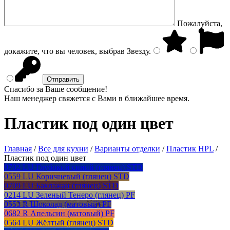
Пожалуйста,
докажите, что вы человек, выбрав
Звезду
.
Спасибо за Ваше сообщение!
Наш менеджер свяжется с Вами в ближайшее время.
Пластик под один цвет
Главная
/
Все для кухни
/
Варианты отделки
/
Пластик HPL
/
Пластик под один цвет
0702 LU Глубокий синий (глянец) STD
0559 LU Коричневый (глянец) STD
0709 LU Баклажан (глянец) STD
0214 LU Зеленый Тенеро (глянец) PF
0553 R Шоколад (матовый) PF
0682 R Апельсин (матовый) PF
0564 LU Жёлтый (глянец) STD