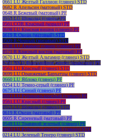
0661 LU Желтый Галлион (глянец) STD
0682 R Апельсин (матовый) STD
0648 R Бежевый (матовый) PF
0553 LU Шоколад (глянец) PF
0561 COR Красный (коралл) PF
0698 LU Красная вишня (глянец) PF
0619 R Океан (матовый) STD
0509 R Черный (матовый) STD
0538 LU Амарант глянец (глянец) PF
0571 R Красный восток (матовый) PF
0670 LU Желтый Альтамир (глянец) STD
0701 NKD Фантазийное дерево (кракелюр) PF
0561 LU Красный (глянец) STD
0699 LU Оранжевые Бархатцы (глянец) STD
0660 LU Яблоко (глянец) PF
0254 LU Темно-серый (глянец) PF
0675 LU Синий (глянец) PF
0693 LU Рубиново-красный (глянец) PF
0561 LU Красный (глянец) PF
0553 LU Шоколад (глянец) STD
0619 R Океан (матовый) PF
0605 R Сиреневый (матовый) PF
0549 LU Травяной зеленый (глянец) PF
0693 LU Рубиново-красный (глянец) STD
0214 LU Зеленый Тенеро (глянец) STD