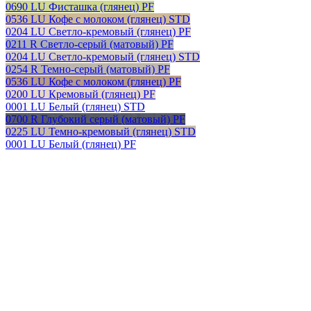
0690 LU Фисташка (глянец) PF
0536 LU Кофе с молоком (глянец) STD
0204 LU Светло-кремовый (глянец) PF
0211 R Светло-серый (матовый) PF
0204 LU Светло-кремовый (глянец) STD
0254 R Темно-серый (матовый) PF
0536 LU Кофе с молоком (глянец) PF
0200 LU Кремовый (глянец) PF
0001 LU Белый (глянец) STD
0700 R Глубокий серый (матовый) PF
0225 LU Темно-кремовый (глянец) STD
0001 LU Белый (глянец) PF