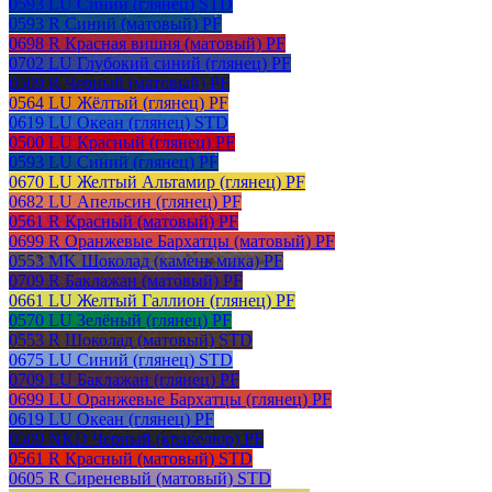
0593 LU Синий (глянец) STD
0593 R Синий (матовый) PF
0698 R Красная вишня (матовый) PF
0702 LU Глубокий синий (глянец) PF
0509 R Черный (матовый) PF
0564 LU Жёлтый (глянец) PF
0619 LU Океан (глянец) STD
0500 LU Красный (глянец) PF
0593 LU Синий (глянец) PF
0670 LU Желтый Альтамир (глянец) PF
0682 LU Апельсин (глянец) PF
0561 R Красный (матовый) PF
0699 R Оранжевые Бархатцы (матовый) PF
0553 MK Шоколад (камень мика) PF
0709 R Баклажан (матовый) PF
0661 LU Желтый Галлион (глянец) PF
0570 LU Зелёный (глянец) PF
0553 R Шоколад (матовый) STD
0675 LU Синий (глянец) STD
0709 LU Баклажан (глянец) PF
0699 LU Оранжевые Бархатцы (глянец) PF
0619 LU Океан (глянец) PF
0509 NKD Черный (кракелюр) PF
0561 R Красный (матовый) STD
0605 R Сиреневый (матовый) STD