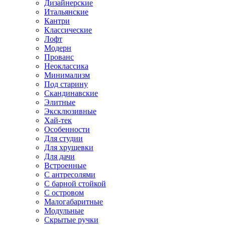
Дизайнерские
Итальянские
Кантри
Классические
Лофт
Модерн
Прованс
Неоклассика
Минимализм
Под старину
Скандинавские
Элитные
Эксклюзивные
Хай-тек
Особенности
Для студии
Для хрущевки
Для дачи
Встроенные
С антресолями
С барной стойкой
С островом
Малогабаритные
Модульные
Скрытые ручки