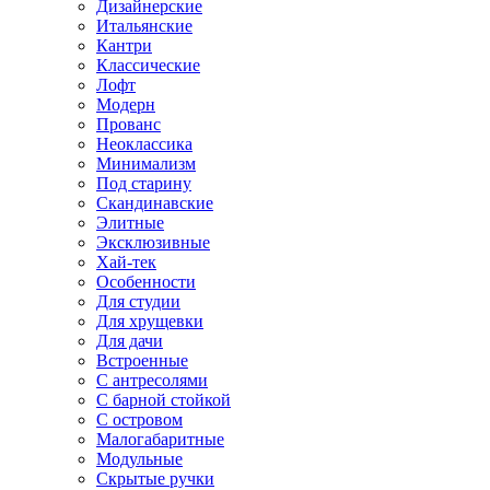
Дизайнерские
Итальянские
Кантри
Классические
Лофт
Модерн
Прованс
Неоклассика
Минимализм
Под старину
Скандинавские
Элитные
Эксклюзивные
Хай-тек
Особенности
Для студии
Для хрущевки
Для дачи
Встроенные
С антресолями
С барной стойкой
С островом
Малогабаритные
Модульные
Скрытые ручки