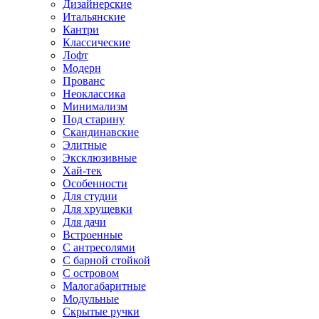
Дизайнерские
Итальянские
Кантри
Классические
Лофт
Модерн
Прованс
Неоклассика
Минимализм
Под старину
Скандинавские
Элитные
Эксклюзивные
Хай-тек
Особенности
Для студии
Для хрущевки
Для дачи
Встроенные
С антресолями
С барной стойкой
С островом
Малогабаритные
Модульные
Скрытые ручки