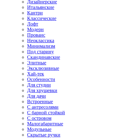
Дизайнерские
Итальянские
Кантри
Классические
Лофт
Модерн
Прованс
Неоклассика
Минимализм
Под старину
Скандинавские
Элитные
Эксклюзивные
Хай-тек
Особенности
Для студии
Для хрущевки
Для дачи
Встроенные
С антресолями
С барной стойкой
С островом
Малогабаритные
Модульные
Скрытые ручки