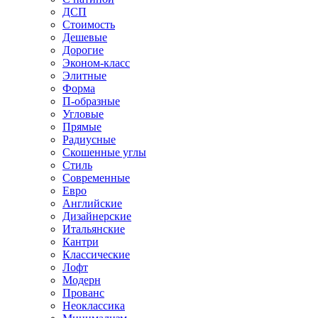
ДСП
Стоимость
Дешевые
Дорогие
Эконом-класс
Элитные
Форма
П-образные
Угловые
Прямые
Радиусные
Скошенные углы
Стиль
Современные
Евро
Английские
Дизайнерские
Итальянские
Кантри
Классические
Лофт
Модерн
Прованс
Неоклассика