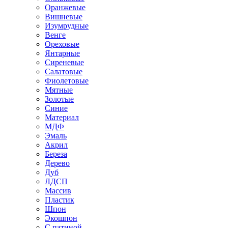
Оранжевые
Вишневые
Изумрудные
Венге
Ореховые
Янтарные
Сиреневые
Салатовые
Фиолетовые
Мятные
Золотые
Синие
Материал
МДФ
Эмаль
Акрил
Береза
Дерево
Дуб
ЛДСП
Массив
Пластик
Шпон
Экошпон
С патиной