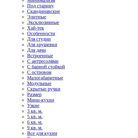
Минимализм
Под старину
Скандинавские
Элитные
Эксклюзивные
Хай-тек
Особенности
Для студии
Для хрущевки
Для дачи
Встроенные
С антресолями
С барной стойкой
С островом
Малогабаритные
Модульные
Скрытые ручки
Размер
Мини-кухни
Узкие
3 кв. м.
5 кв. м.
6 кв. м.
9 кв. м.
Все для кухни