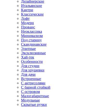
Дизайнерские
Итальянские
Кантри
Классические
Лофт
Модерн
Прованс
Неоклассика
Минимализм
Под старину
Скандинавские
Элитные
Эксклюзивные
Хай-тек
Особенности
Для студии
Для хрущевки
Для дачи
Встроенные
С антресолями
С барной стойкой
С островом
Малогабаритные
Модульные
Скрытые ручки