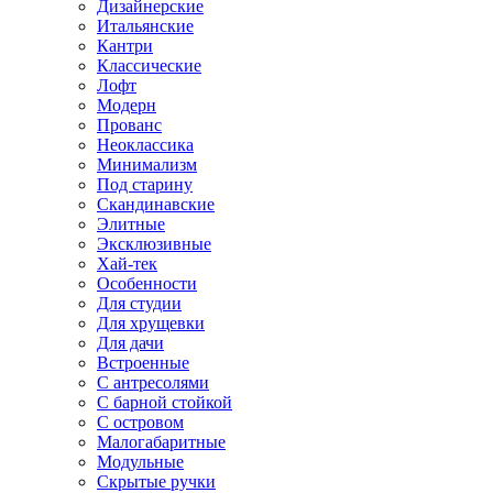
Дизайнерские
Итальянские
Кантри
Классические
Лофт
Модерн
Прованс
Неоклассика
Минимализм
Под старину
Скандинавские
Элитные
Эксклюзивные
Хай-тек
Особенности
Для студии
Для хрущевки
Для дачи
Встроенные
С антресолями
С барной стойкой
С островом
Малогабаритные
Модульные
Скрытые ручки