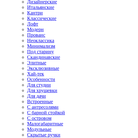
Дизайнерские
Итальянские
Кантри
Классические
Лофт
Модерн
Прованс
Неоклассика
Минимализм
Под старину
Скандинавские
Элитные
Эксклюзивные
Хай-тек
Особенности
Для студии
Для хрущевки
Для дачи
Встроенные
С антресолями
С барной стойкой
С островом
Малогабаритные
Модульные
Скрытые ручки