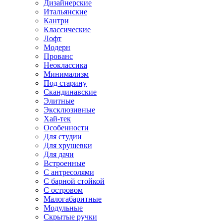
Дизайнерские
Итальянские
Кантри
Классические
Лофт
Модерн
Прованс
Неоклассика
Минимализм
Под старину
Скандинавские
Элитные
Эксклюзивные
Хай-тек
Особенности
Для студии
Для хрущевки
Для дачи
Встроенные
С антресолями
С барной стойкой
С островом
Малогабаритные
Модульные
Скрытые ручки