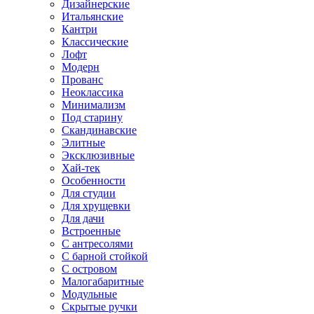
Дизайнерские
Итальянские
Кантри
Классические
Лофт
Модерн
Прованс
Неоклассика
Минимализм
Под старину
Скандинавские
Элитные
Эксклюзивные
Хай-тек
Особенности
Для студии
Для хрущевки
Для дачи
Встроенные
С антресолями
С барной стойкой
С островом
Малогабаритные
Модульные
Скрытые ручки