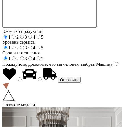
Качество продукции
1
2
3
4
5
Уровень сервиса
1
2
3
4
5
Срок изготовления
1
2
3
4
5
Пожалуйста, докажите, что вы человек, выбрав
Машину
.
Похожие модели