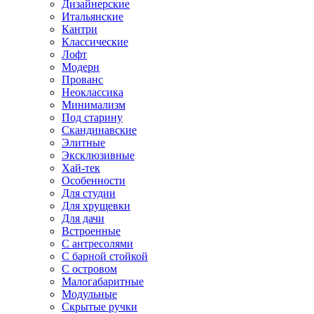
Дизайнерские
Итальянские
Кантри
Классические
Лофт
Модерн
Прованс
Неоклассика
Минимализм
Под старину
Скандинавские
Элитные
Эксклюзивные
Хай-тек
Особенности
Для студии
Для хрущевки
Для дачи
Встроенные
С антресолями
С барной стойкой
С островом
Малогабаритные
Модульные
Скрытые ручки