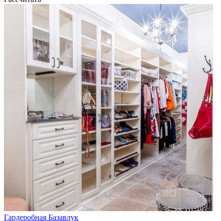
Гардеробная Базавлук