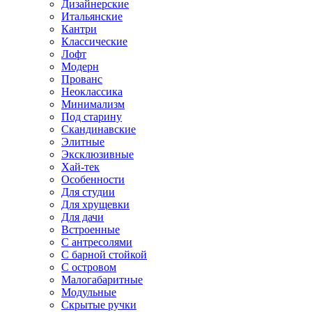
Дизайнерские
Итальянские
Кантри
Классические
Лофт
Модерн
Прованс
Неоклассика
Минимализм
Под старину
Скандинавские
Элитные
Эксклюзивные
Хай-тек
Особенности
Для студии
Для хрущевки
Для дачи
Встроенные
С антресолями
С барной стойкой
С островом
Малогабаритные
Модульные
Скрытые ручки