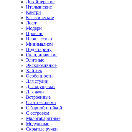
Дизайнерские
Итальянские
Кантри
Классические
Лофт
Модерн
Прованс
Неоклассика
Минимализм
Под старину
Скандинавские
Элитные
Эксклюзивные
Хай-тек
Особенности
Для студии
Для хрущевки
Для дачи
Встроенные
С антресолями
С барной стойкой
С островом
Малогабаритные
Модульные
Скрытые ручки