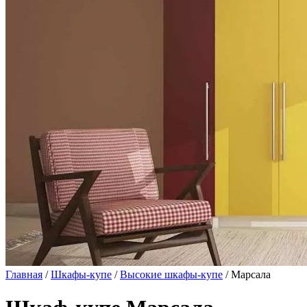
Главная
/
Шкафы-купе
/
Высокие шкафы-купе
/ Марсала