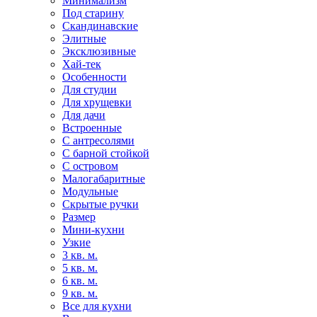
Минимализм
Под старину
Скандинавские
Элитные
Эксклюзивные
Хай-тек
Особенности
Для студии
Для хрущевки
Для дачи
Встроенные
С антресолями
С барной стойкой
С островом
Малогабаритные
Модульные
Скрытые ручки
Размер
Мини-кухни
Узкие
3 кв. м.
5 кв. м.
6 кв. м.
9 кв. м.
Все для кухни