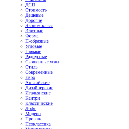
ДСП
Стоимость
Дешевые
Дорогие
Эконом-класс
Элитные
Форма
П-образные
Угловые
Прямые
Радиусные
Скошенные углы
Стиль
Современные
Евро
Английские
Дизайнерские
Итальянские
Кантри
Классические
Лофт
Модерн
Прованс
Неоклассика