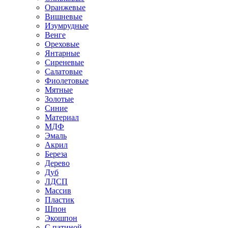
Оранжевые
Вишневые
Изумрудные
Венге
Ореховые
Янтарные
Сиреневые
Салатовые
Фиолетовые
Мятные
Золотые
Синие
Материал
МДФ
Эмаль
Акрил
Береза
Дерево
Дуб
ЛДСП
Массив
Пластик
Шпон
Экошпон
С патиной