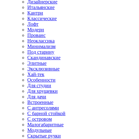
Дизайнерские
Итальянские
Кантри
Классические
Лофт
Модерн
Прованс
Неоклассика
Минимализм
Под старину
Скандинавские
Элитные
Эксклюзивные
Хай-тек
Особенности
Для студии
Для хрущевки
Для дачи
Встроенные
С антресолями
С барной стойкой
С островом
Малогабаритные
Модульные
Скрытые ручки