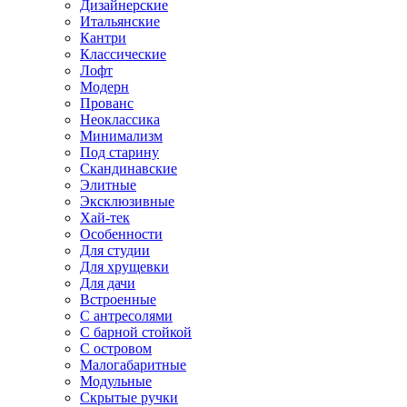
Дизайнерские
Итальянские
Кантри
Классические
Лофт
Модерн
Прованс
Неоклассика
Минимализм
Под старину
Скандинавские
Элитные
Эксклюзивные
Хай-тек
Особенности
Для студии
Для хрущевки
Для дачи
Встроенные
С антресолями
С барной стойкой
С островом
Малогабаритные
Модульные
Скрытые ручки