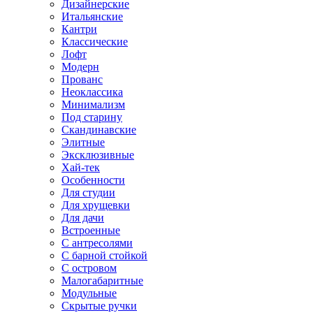
Дизайнерские
Итальянские
Кантри
Классические
Лофт
Модерн
Прованс
Неоклассика
Минимализм
Под старину
Скандинавские
Элитные
Эксклюзивные
Хай-тек
Особенности
Для студии
Для хрущевки
Для дачи
Встроенные
С антресолями
С барной стойкой
С островом
Малогабаритные
Модульные
Скрытые ручки