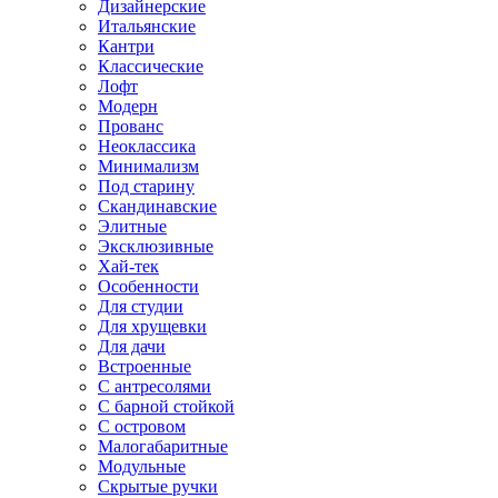
Дизайнерские
Итальянские
Кантри
Классические
Лофт
Модерн
Прованс
Неоклассика
Минимализм
Под старину
Скандинавские
Элитные
Эксклюзивные
Хай-тек
Особенности
Для студии
Для хрущевки
Для дачи
Встроенные
С антресолями
С барной стойкой
С островом
Малогабаритные
Модульные
Скрытые ручки