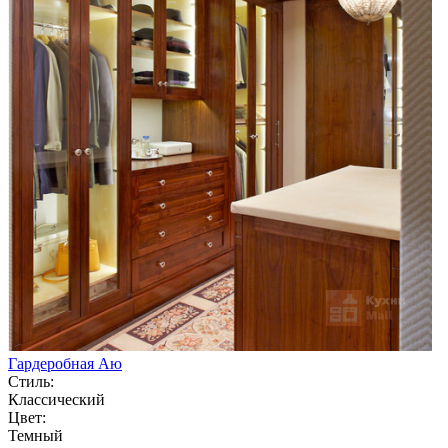
Гардеробная Аю
Стиль:
Классический
Цвет:
Темный