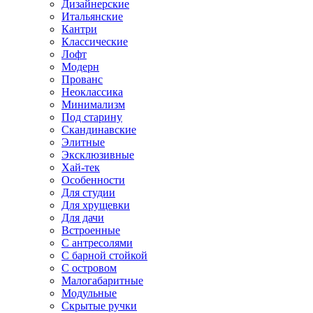
Дизайнерские
Итальянские
Кантри
Классические
Лофт
Модерн
Прованс
Неоклассика
Минимализм
Под старину
Скандинавские
Элитные
Эксклюзивные
Хай-тек
Особенности
Для студии
Для хрущевки
Для дачи
Встроенные
С антресолями
С барной стойкой
С островом
Малогабаритные
Модульные
Скрытые ручки