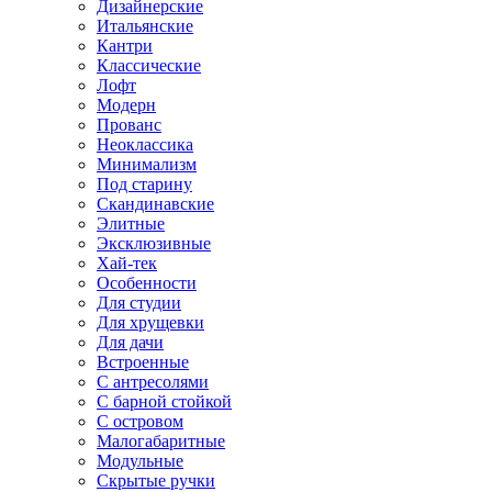
Дизайнерские
Итальянские
Кантри
Классические
Лофт
Модерн
Прованс
Неоклассика
Минимализм
Под старину
Скандинавские
Элитные
Эксклюзивные
Хай-тек
Особенности
Для студии
Для хрущевки
Для дачи
Встроенные
С антресолями
С барной стойкой
С островом
Малогабаритные
Модульные
Скрытые ручки