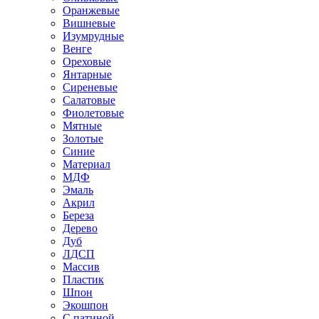
Оранжевые
Вишневые
Изумрудные
Венге
Ореховые
Янтарные
Сиреневые
Салатовые
Фиолетовые
Мятные
Золотые
Синие
Материал
МДФ
Эмаль
Акрил
Береза
Дерево
Дуб
ЛДСП
Массив
Пластик
Шпон
Экошпон
С патиной