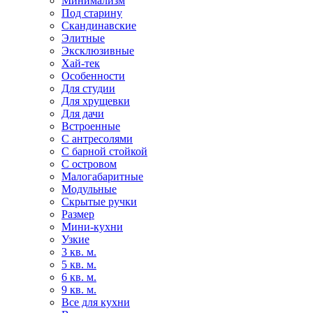
Минимализм
Под старину
Скандинавские
Элитные
Эксклюзивные
Хай-тек
Особенности
Для студии
Для хрущевки
Для дачи
Встроенные
С антресолями
С барной стойкой
С островом
Малогабаритные
Модульные
Скрытые ручки
Размер
Мини-кухни
Узкие
3 кв. м.
5 кв. м.
6 кв. м.
9 кв. м.
Все для кухни