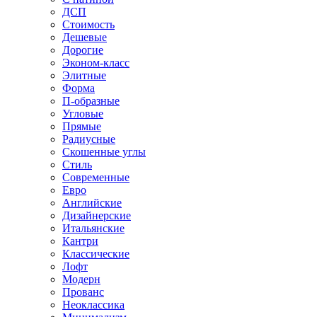
ДСП
Стоимость
Дешевые
Дорогие
Эконом-класс
Элитные
Форма
П-образные
Угловые
Прямые
Радиусные
Скошенные углы
Стиль
Современные
Евро
Английские
Дизайнерские
Итальянские
Кантри
Классические
Лофт
Модерн
Прованс
Неоклассика