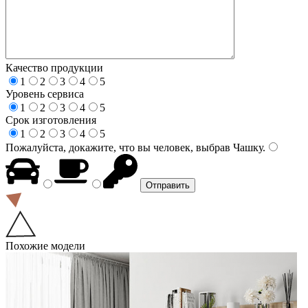
Качество продукции
1
2
3
4
5
Уровень сервиса
1
2
3
4
5
Срок изготовления
1
2
3
4
5
Пожалуйста, докажите, что вы человек, выбрав
Чашку
.
Похожие модели