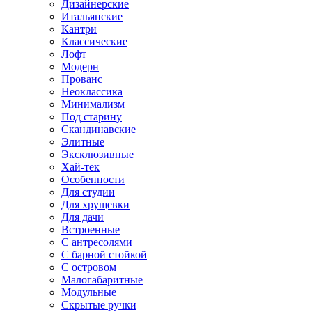
Дизайнерские
Итальянские
Кантри
Классические
Лофт
Модерн
Прованс
Неоклассика
Минимализм
Под старину
Скандинавские
Элитные
Эксклюзивные
Хай-тек
Особенности
Для студии
Для хрущевки
Для дачи
Встроенные
С антресолями
С барной стойкой
С островом
Малогабаритные
Модульные
Скрытые ручки