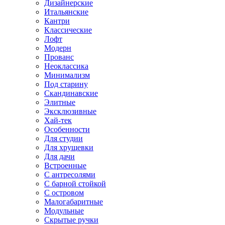
Дизайнерские
Итальянские
Кантри
Классические
Лофт
Модерн
Прованс
Неоклассика
Минимализм
Под старину
Скандинавские
Элитные
Эксклюзивные
Хай-тек
Особенности
Для студии
Для хрущевки
Для дачи
Встроенные
С антресолями
С барной стойкой
С островом
Малогабаритные
Модульные
Скрытые ручки