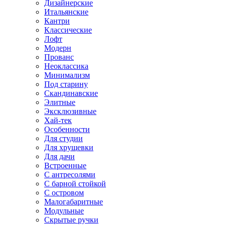
Дизайнерские
Итальянские
Кантри
Классические
Лофт
Модерн
Прованс
Неоклассика
Минимализм
Под старину
Скандинавские
Элитные
Эксклюзивные
Хай-тек
Особенности
Для студии
Для хрущевки
Для дачи
Встроенные
С антресолями
С барной стойкой
С островом
Малогабаритные
Модульные
Скрытые ручки