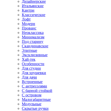
Дизайнерские
Итальянские
Кантри
Классические
Лофт
Модерн
Прованс
Неоклассика
Минимализм
Под старину
Скандинавские
Элитные
Эксклюзивные
Хай-тек
Особенности
Для студии
Для хрущевки
Для дачи
Встроенные
С антресолями
С барной стойкой
С островом
Малогабаритные
Модульные
Скрытые ручки