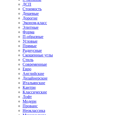
ДСП
Стоимость
Дешевые
Дорогие
Эконом-класс
Элитные
Форма
П-образные
Угловые
Прямые
Радиусные
Скошенные углы
Стиль
Современные
Евро
Английские
Дизайнерские
Итальянские
Кантри
Классические
Лофт
Модерн
Прованс
Неоклассика