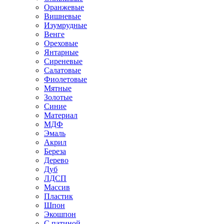
Оранжевые
Вишневые
Изумрудные
Венге
Ореховые
Янтарные
Сиреневые
Салатовые
Фиолетовые
Мятные
Золотые
Синие
Материал
МДФ
Эмаль
Акрил
Береза
Дерево
Дуб
ЛДСП
Массив
Пластик
Шпон
Экошпон
С патиной