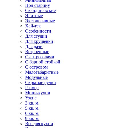
Минимализм
Под старину
Скандинавские
Элитные
Эксклюзивные
Хай-тек
Особенности
Для студии
Для хрущевки
Для дачи
Встроенные
С антресолями
С барной стойкой
С островом
Малогабаритные
Модульные
Скрытые ручки
Размер
Мини-кухни
Узкие
3 кв. м.
5 кв. м.
6 кв. м.
9 кв. м.
Все для кухни