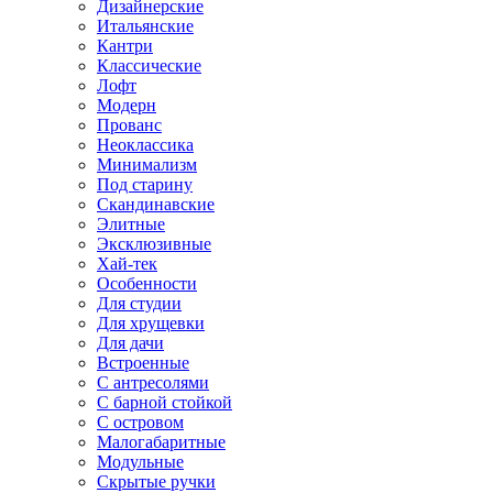
Дизайнерские
Итальянские
Кантри
Классические
Лофт
Модерн
Прованс
Неоклассика
Минимализм
Под старину
Скандинавские
Элитные
Эксклюзивные
Хай-тек
Особенности
Для студии
Для хрущевки
Для дачи
Встроенные
С антресолями
С барной стойкой
С островом
Малогабаритные
Модульные
Скрытые ручки