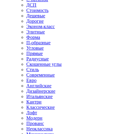
ДСП
Стоимость
Дешевые
Дорогие
Эконом-класс
Элитные
Форма
П-образные
Угловые
Прямые
Радиусные
Скошенные углы
Стиль
Современные
Евро
Английские
Дизайнерские
Итальянские
Кантри
Классические
Лофт
Модерн
Прованс
Неоклассика