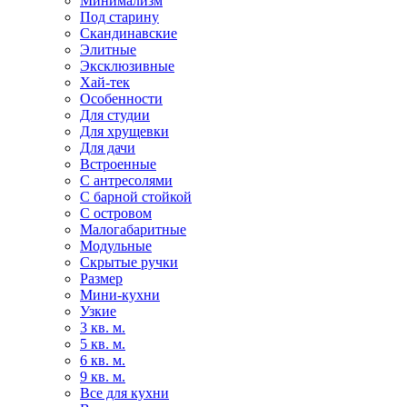
Минимализм
Под старину
Скандинавские
Элитные
Эксклюзивные
Хай-тек
Особенности
Для студии
Для хрущевки
Для дачи
Встроенные
С антресолями
С барной стойкой
С островом
Малогабаритные
Модульные
Скрытые ручки
Размер
Мини-кухни
Узкие
3 кв. м.
5 кв. м.
6 кв. м.
9 кв. м.
Все для кухни