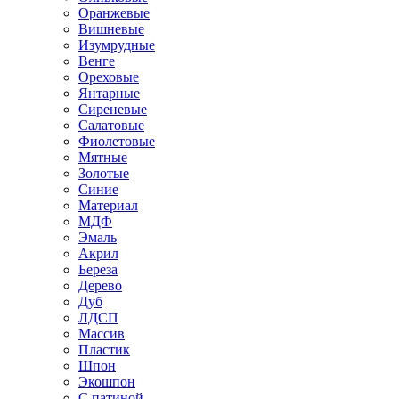
Оранжевые
Вишневые
Изумрудные
Венге
Ореховые
Янтарные
Сиреневые
Салатовые
Фиолетовые
Мятные
Золотые
Синие
Материал
МДФ
Эмаль
Акрил
Береза
Дерево
Дуб
ЛДСП
Массив
Пластик
Шпон
Экошпон
С патиной