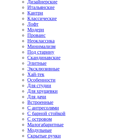
Дизайнерские
Итальянские
Кантри
Классические
Лофт
Модерн
Прованс
Неоклассика
Минимализм
Под старину
Скандинавские
Элитные
Эксклюзивные
Хай-тек
Особенности
Для студии
Для хрущевки
Для дачи
Встроенные
С антресолями
С барной стойкой
С островом
Малогабаритные
Модульные
Скрытые ручки