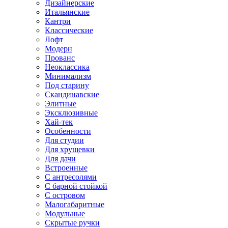
Дизайнерские
Итальянские
Кантри
Классические
Лофт
Модерн
Прованс
Неоклассика
Минимализм
Под старину
Скандинавские
Элитные
Эксклюзивные
Хай-тек
Особенности
Для студии
Для хрущевки
Для дачи
Встроенные
С антресолями
С барной стойкой
С островом
Малогабаритные
Модульные
Скрытые ручки