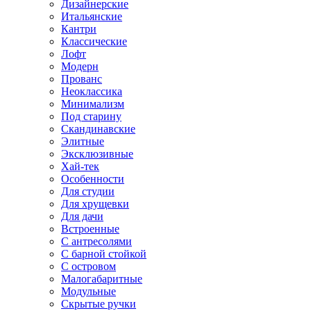
Дизайнерские
Итальянские
Кантри
Классические
Лофт
Модерн
Прованс
Неоклассика
Минимализм
Под старину
Скандинавские
Элитные
Эксклюзивные
Хай-тек
Особенности
Для студии
Для хрущевки
Для дачи
Встроенные
С антресолями
С барной стойкой
С островом
Малогабаритные
Модульные
Скрытые ручки