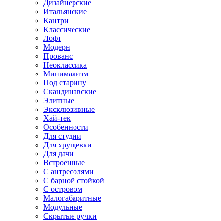
Дизайнерские
Итальянские
Кантри
Классические
Лофт
Модерн
Прованс
Неоклассика
Минимализм
Под старину
Скандинавские
Элитные
Эксклюзивные
Хай-тек
Особенности
Для студии
Для хрущевки
Для дачи
Встроенные
С антресолями
С барной стойкой
С островом
Малогабаритные
Модульные
Скрытые ручки