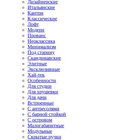
Дизайнерские
Итальянские
Кантри
Классические
Лофт
Модерн
Прованс
Неоклассика
Минимализм
Под старину
Скандинавские
Элитные
Эксклюзивные
Хай-тек
Особенности
Для студии
Для хрущевки
Для дачи
Встроенные
С антресолями
С барной стойкой
С островом
Малогабаритные
Модульные
Скрытые ручки