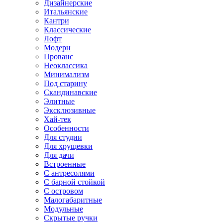
Дизайнерские
Итальянские
Кантри
Классические
Лофт
Модерн
Прованс
Неоклассика
Минимализм
Под старину
Скандинавские
Элитные
Эксклюзивные
Хай-тек
Особенности
Для студии
Для хрущевки
Для дачи
Встроенные
С антресолями
С барной стойкой
С островом
Малогабаритные
Модульные
Скрытые ручки