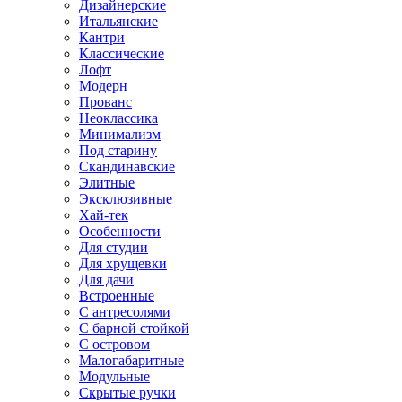
Дизайнерские
Итальянские
Кантри
Классические
Лофт
Модерн
Прованс
Неоклассика
Минимализм
Под старину
Скандинавские
Элитные
Эксклюзивные
Хай-тек
Особенности
Для студии
Для хрущевки
Для дачи
Встроенные
С антресолями
С барной стойкой
С островом
Малогабаритные
Модульные
Скрытые ручки