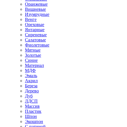
Оранжевые
Вишневые
Изумрудные
Венге
Ореховые
Янтарные
Сиреневые
Салатовые
Фиолетовые
Мятные
Золотые
Синие
Материал
МДФ
Эмаль
Акрил
Береза
Дерево
Дуб
ЛДСП
Массив
Пластик
Шпон
Экошпон
С патиной