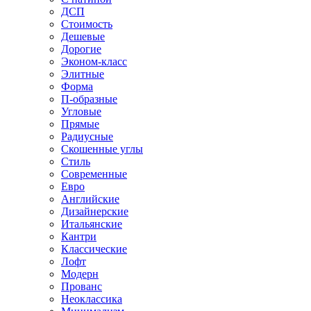
ДСП
Стоимость
Дешевые
Дорогие
Эконом-класс
Элитные
Форма
П-образные
Угловые
Прямые
Радиусные
Скошенные углы
Стиль
Современные
Евро
Английские
Дизайнерские
Итальянские
Кантри
Классические
Лофт
Модерн
Прованс
Неоклассика