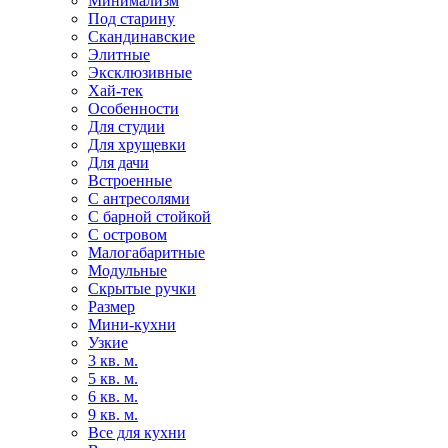
Минимализм
Под старину
Скандинавские
Элитные
Эксклюзивные
Хай-тек
Особенности
Для студии
Для хрущевки
Для дачи
Встроенные
С антресолями
С барной стойкой
С островом
Малогабаритные
Модульные
Скрытые ручки
Размер
Мини-кухни
Узкие
3 кв. м.
5 кв. м.
6 кв. м.
9 кв. м.
Все для кухни