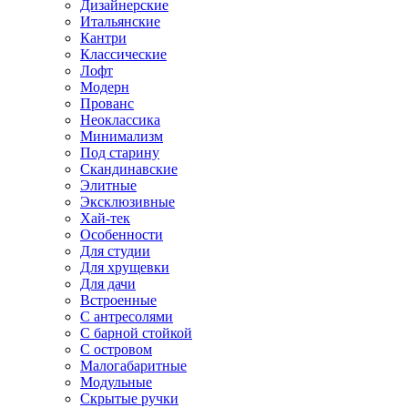
Дизайнерские
Итальянские
Кантри
Классические
Лофт
Модерн
Прованс
Неоклассика
Минимализм
Под старину
Скандинавские
Элитные
Эксклюзивные
Хай-тек
Особенности
Для студии
Для хрущевки
Для дачи
Встроенные
С антресолями
С барной стойкой
С островом
Малогабаритные
Модульные
Скрытые ручки