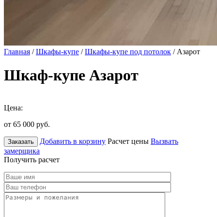
Главная
/
Шкафы-купе
/
Шкафы-купе под потолок
/ Азарот
Шкаф-купе Азарот
Цена:
от 65 000
руб.
Добавить в корзину
Расчет цены
Вызвать
Заказать
замерщика
Получить расчет