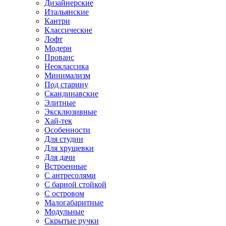
Дизайнерские
Итальянские
Кантри
Классические
Лофт
Модерн
Прованс
Неоклассика
Минимализм
Под старину
Скандинавские
Элитные
Эксклюзивные
Хай-тек
Особенности
Для студии
Для хрущевки
Для дачи
Встроенные
С антресолями
С барной стойкой
С островом
Малогабаритные
Модульные
Скрытые ручки