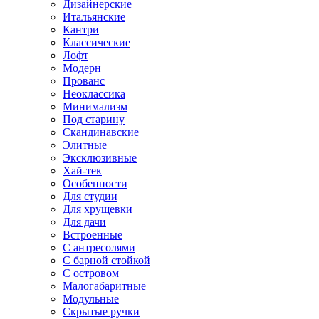
Дизайнерские
Итальянские
Кантри
Классические
Лофт
Модерн
Прованс
Неоклассика
Минимализм
Под старину
Скандинавские
Элитные
Эксклюзивные
Хай-тек
Особенности
Для студии
Для хрущевки
Для дачи
Встроенные
С антресолями
С барной стойкой
С островом
Малогабаритные
Модульные
Скрытые ручки