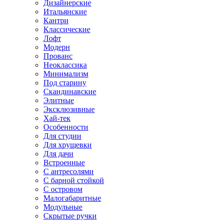
Дизайнерские
Итальянские
Кантри
Классические
Лофт
Модерн
Прованс
Неоклассика
Минимализм
Под старину
Скандинавские
Элитные
Эксклюзивные
Хай-тек
Особенности
Для студии
Для хрущевки
Для дачи
Встроенные
С антресолями
С барной стойкой
С островом
Малогабаритные
Модульные
Скрытые ручки