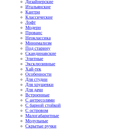
Дизайнерские
Итальянские
Кантри
Классические
Лофт
Модерн
Прованс
Неоклассика
Минимализм
Под старину
Скандинавские
Элитные
Эксклюзивные
Хай-тек
Особенности
Для студии
Для хрущевки
Для дачи
Встроенные
С антресолями
С барной стойкой
С островом
Малогабаритные
Модульные
Скрытые ручки