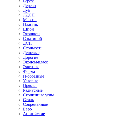
Береза
Дерево
Дуб
ЛДСП
Массив
Пластик
Шпон
Экошпон
С патиной
ДСП
Стоимость
Дешевые
Дорогие
Эконом-класс
Элитные
Форма
П-образные
Угловые
Прямые
Радиусные
Скошенные углы
Стиль
Современные
Евро
Английские