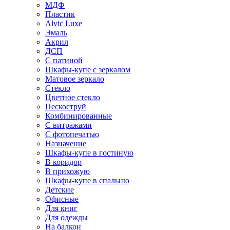
МДФ
Пластик
Alvic Luxe
Эмаль
Акрил
ДСП
С патиной
Шкафы-купе с зеркалом
Матовое зеркало
Стекло
Цветное стекло
Пескоструй
Комбинированные
С витражами
С фотопечатью
Назначение
Шкафы-купе в гостиную
В коридор
В прихожую
Шкафы-купе в спальню
Детские
Офисные
Для книг
Для одежды
На балкон